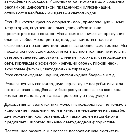
атмосферных осадков. Используются гирлянды для создания
рекламной, декоративной, праздничной иллюминации,
отличаются необычными цветами светодиодов.
Если Вы хотите красиво оформить дом, прилегающую к нему
территорию, внутренние помещения, обязательно
просмотрите наш каталог. Наша светотехническая продукция
оживит любое мероприятие, придаст таинственности и
сказочности празднику, поднимет настроение всем гостям. Мы
предлагаем большой ассортимент данной техники: клип-лайт,
световой занавес, дюралайт, уличные гирлянды, светодиодные
сети, гирлянды с эффектом «бегущий огонь», гибкий неон,
акриловые фигуры, светодиодные гирлянды
Роса,светодиодные шарики, светодиодная бахрома и т.д.
Решают купить светодиодную гирлянду те потребители, для
которых важна надёжная и быстрая установка, так как наша
компания использует только провернную продукцию.
Декоративная светотехника может использоваться не только в
новогодние праздники, но и в качестве украшения на свадьбе,
дне рождении, корпоративе. Для таких целей наша фирма
предлагает широкую линейку светодиодной флористики.
Постоянное развитие и прогресс позволяют нам достигать