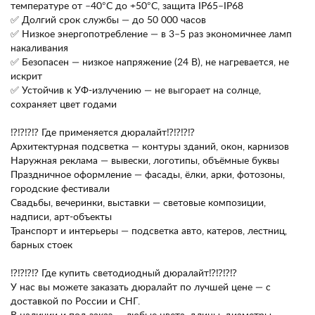
температуре от –40°C до +50°C, защита IP65–IP68
✅ Долгий срок службы — до 50 000 часов
✅ Низкое энергопотребление — в 3–5 раз экономичнее ламп
накаливания
✅ Безопасен — низкое напряжение (24 В), не нагревается, не
искрит
✅ Устойчив к УФ-излучению — не выгорает на солнце,
сохраняет цвет годами
⁉️⁉️⁉️⁉️ Где применяется дюралайт⁉️⁉️⁉️⁉️
Архитектурная подсветка — контуры зданий, окон, карнизов
Наружная реклама — вывески, логотипы, объёмные буквы
Праздничное оформление — фасады, ёлки, арки, фотозоны,
городские фестивали
Свадьбы, вечеринки, выставки — световые композиции,
надписи, арт-объекты
Транспорт и интерьеры — подсветка авто, катеров, лестниц,
барных стоек
⁉️⁉️⁉️⁉️ Где купить светодиодный дюралайт⁉️⁉️⁉️⁉️
У нас вы можете заказать дюралайт по лучшей цене — с
доставкой по России и СНГ.