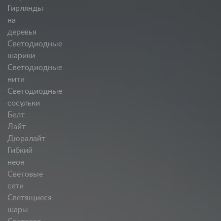
Гирлянды
на
деревья
Светодиодные
шарики
Светодиодные
нити
Светодиодные
сосульки
Белт
Лайт
Дюралайт
Гибкий
неон
Световые
сети
Светящиеся
шары