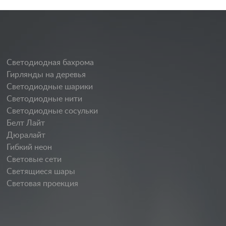
Светодиодная бахрома
Гирлянды на деревья
Светодиодные шарики
Светодиодные нити
Светодиодные сосульки
Белт Лайт
Дюралайт
Гибкий неон
Световые сети
Светящиеся шары
Световая проекция