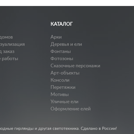
КАТАЛОГ
домов
Арки
изуализация
Деревья и ели
д заказ
Фонтаны
 работы
Фотозоны
Сказочные персонажи
Арт-объекты
Консоли
Перетяжки
Мотивы
Уличные ели
Оформление елей
одные гирлянды и другая светотехника. Сделано в России!