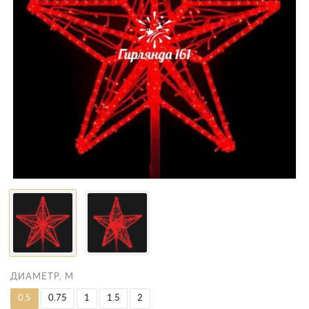
ДИАМЕТР, М
0.5
0.75
1
1.5
2