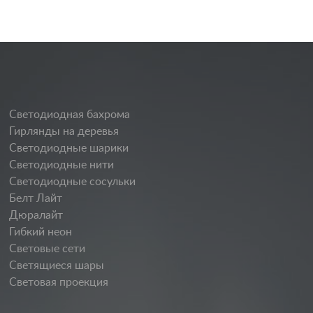
Светодиодная бахрома
Гирлянды на деревья
Светодиодные шарики
Светодиодные нити
Светодиодные сосульки
Белт Лайт
Дюралайт
Гибкий неон
Световые сети
Светящиеся шары
Световая проекция