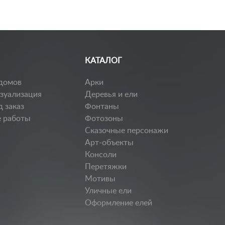
КАТАЛОГ
домов
Арки
изуализация
Деревья и ели
д заказ
Фонтаны
 работы
Фотозоны
Сказочные персонажи
Арт-объекты
Консоли
Перетяжки
Мотивы
Уличные ели
Оформление елей