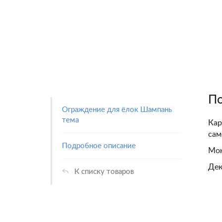
По
Ограждение для ёлок Шампань
тема
Кар
сам
Подробное описание
Мон
Дек
К списку товаров