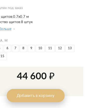
упен под заказ
 щитов:0.7х0.7 м
ство щитов:8 штук
 больше
А, М
5
6
7
8
9
10
11
12
13
15
44 600 ₽
Добавить в корзину