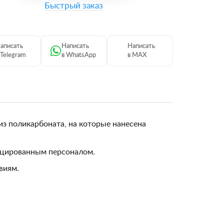
Быстрый заказ
аписать
Написать
Написать
 Telegram
в WhatsApp
в MAX
из поликарбоната, на которые нанесена
ицированным персоналом.
виям.