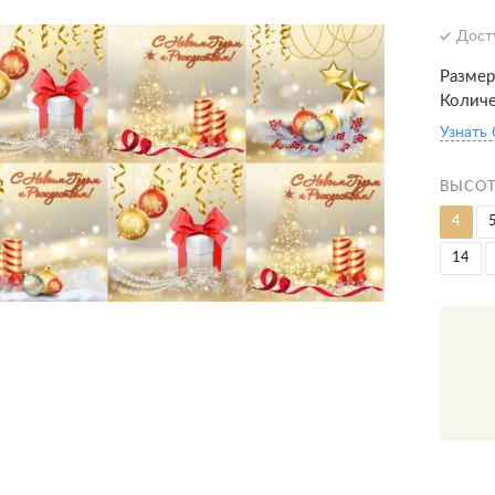
Дост
Размер
Количе
Узнать
ВЫСОТ
4
14