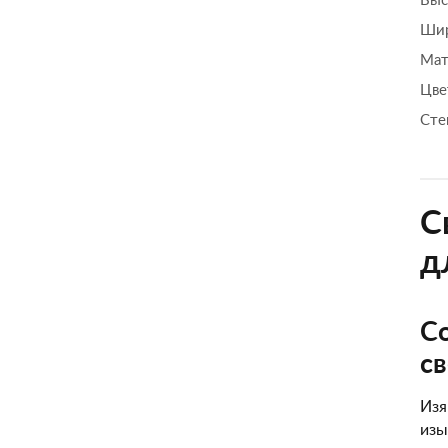
Выс
Шир
Мат
Цве
Сте
С
д
С
с
Изя
изы