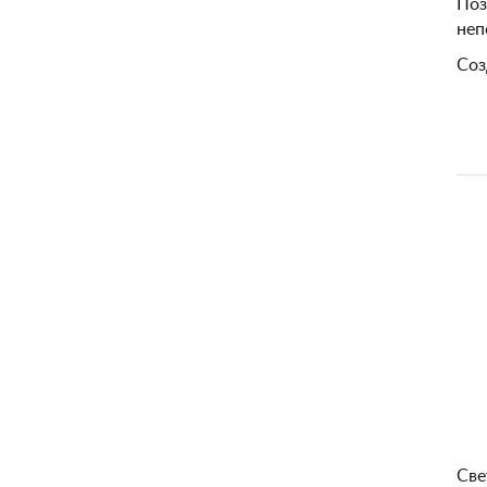
Поз
неп
Соз
Све