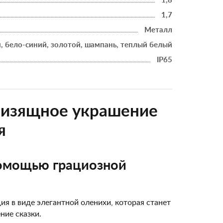
1,8
1,7
Металл
, бело-синий, золотой, шампань, теплый белый
IP65
 изящное украшение
я
помощью грациозной
я в виде элегантной оленихи, которая станет
ие сказки.