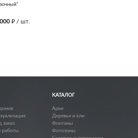
зочный"
000 ₽
/ шт.
КАТАЛОГ
домов
Арки
изуализация
Деревья и ели
д заказ
Фонтаны
 работы
Фотозоны