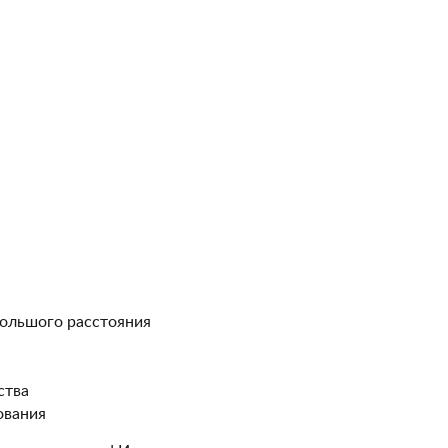
большого расстояния
ства
ования