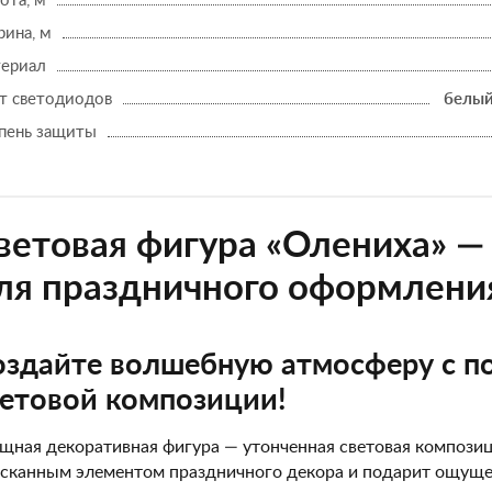
ота, м
ина, м
ериал
т светодиодов
белый
пень защиты
ветовая фигура «Олениха» —
ля праздничного оформлени
оздайте волшебную атмосферу с 
ветовой композиции!
щная декоративная фигура — утонченная световая композици
сканным элементом праздничного декора и подарит ощущен