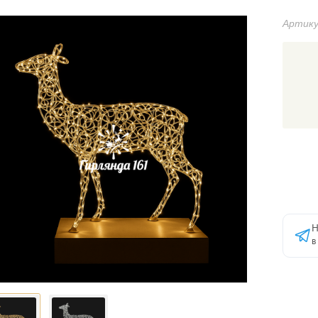
Артику
Н
в