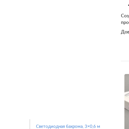
Соз
про
Дов
Светодиодная бахрома, 3×0,6 м