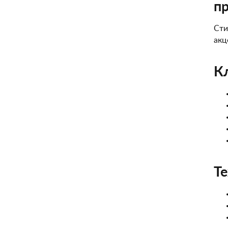
п
Сти
акц
К
Те