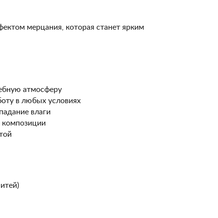
ектом мерцания, которая станет ярким
шебную атмосферу
боту в любых условиях
падание влаги
д композиции
той
итей)