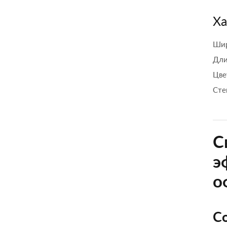
Ха
Шир
Дли
Цве
Сте
С
э
о
С