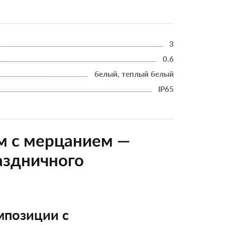
3
0.6
белый, теплый белый
IP65
м с мерцанием —
аздничного
мпозиции с