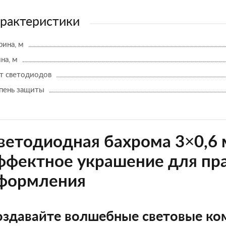
рактеристики
ина, м
на, м
т светодиодов
пень защиты
ветодиодная бахрома 3×0,6 
ффектное украшение для пр
формления
оздавайте волшебные световые ко