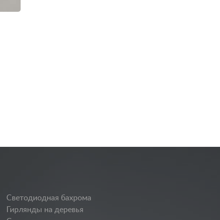
Светодиодная бахрома
Гирлянды на деревья