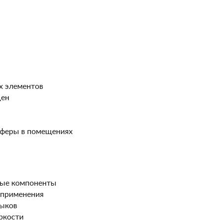
х элементов
цен
сферы в помещениях
ные компоненты
 применения
выков
ркости