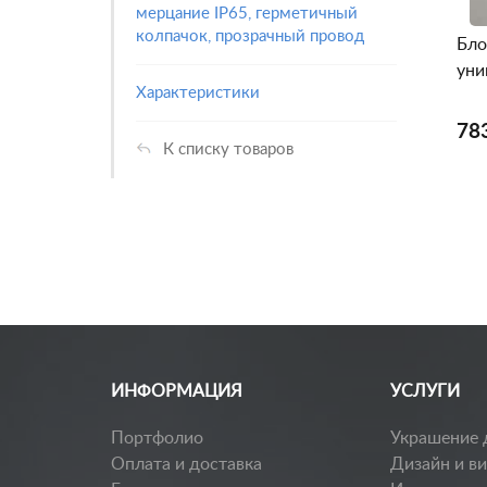
мерцание IP65, герметичный
колпачок, прозрачный провод
Бло
уни
Характеристики
78
К списку товаров
ИНФОРМАЦИЯ
УСЛУГИ
Портфолио
Украшение 
Оплата и доставка
Дизайн и в