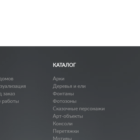
КАТАЛОГ
домов
Арки
изуализация
Деревья и ели
д заказ
Фонтаны
 работы
Фотозоны
Сказочные персонажи
Арт-объекты
Консоли
Перетяжки
Мотивы