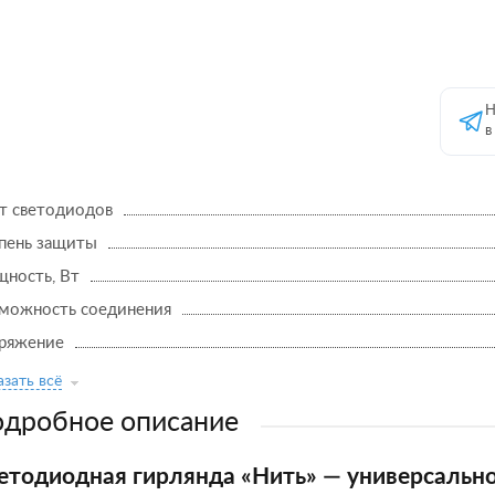
Н
в
т светодиодов
пень защиты
ность, Вт
можность соединения
ряжение
зать всё
дробное описание
етодиодная гирлянда «Нить» — универсальн