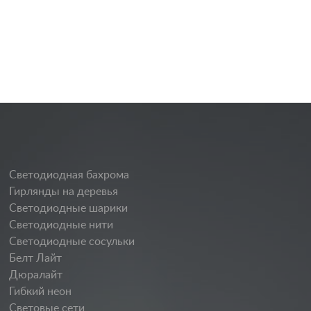
Светодиодная бахрома
Гирлянды на деревья
Светодиодные шарики
Светодиодные нити
Светодиодные сосульки
Белт Лайт
Дюралайт
Гибкий неон
Световые сети