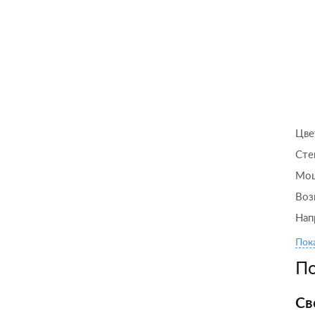
Цве
Сте
Мощ
Воз
Нап
Пока
По
Св