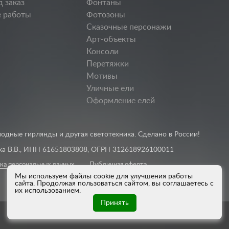
д заказ
Фонтаны
 работы
Фотозоны
Сказочные персонажи
Арт-объекты
Консоли
Перетяжки
Мотивы
Уличные ели
Оформление елей
одные гирлянды и другая светотехника. Сделано в России!
а В.В., ИНН 61651803808, ОГРН 312618926100011
ка персональных данных
Публичная оферта
Мы используем файлы cookie для улучшения работы
сайта. Продолжая пользоваться сайтом, вы соглашаетесь с
их использованием.
Принять