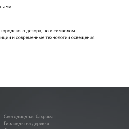
нтами
 городского декора, но и символом
адиции и современные технологии освещения.
Светодиодная бахрома
Гирлянды на деревья