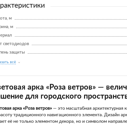
рактеристики
ота, м
ина, м
ериал
т светодиодов
пень защиты
зать всё
етовая арка «Роза ветров» — вели
шение для городского пространст
товая арка «Роза ветров»
— это масштабная архитектурная 
расоту традиционного навигационного элемента. Дизайн арк
ает её не только элементом декора, но и символом направле