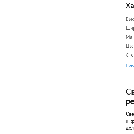
Ха
Выс
Шир
Мат
Цве
Сте
Пока
Св
ре
Све
и к
дел