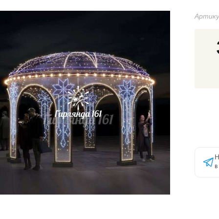
Артику
Н
в