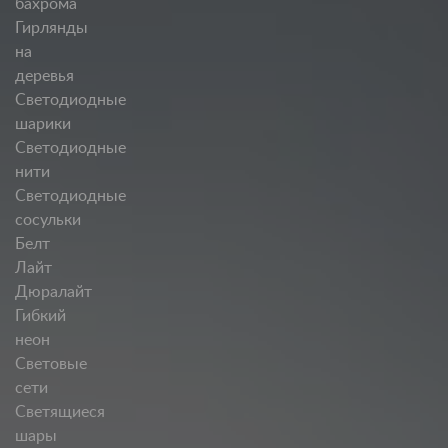
бахрома
Гирлянды
на
деревья
Светодиодные
шарики
Светодиодные
нити
Светодиодные
сосульки
Белт
Лайт
Дюралайт
Гибкий
неон
Световые
сети
Светящиеся
шары