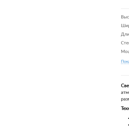
Выс
Шир
Дли
Сте
Мощ
Пока
Све
атм
раз
Тех