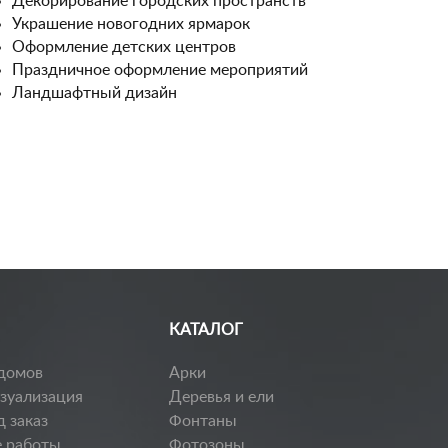
Декорирование городских пространств
Украшение новогодних ярмарок
Оформление детских центров
Праздничное оформление мероприятий
Ландшафтный дизайн
КАТАЛОГ
домов
Арки
изуализация
Деревья и ели
д заказ
Фонтаны
 работы
Фотозоны