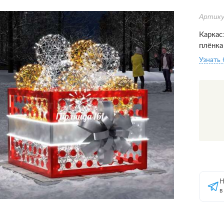
Артику
Каркас
плёнка
Узнать
Н
в