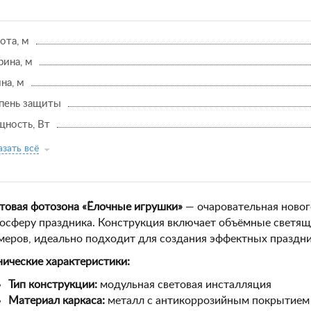
ота, м
ина, м
на, м
пень защиты
ность, Вт
зать всё
товая фотозона «Ёлочные игрушки»
— очаровательная ново
осферу праздника. Конструкция включает объёмные светящ
меров, идеально подходит для создания эффектных праздн
нические характеристики:
Тип конструкции:
модульная световая инсталляция
Материал каркаса:
металл с антикоррозийным покрытием