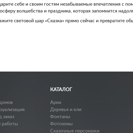
арите себе и своим гостям незабываемые впечатления с по
осферу волшебства и праздника, которая запомнится надолг
ажите световой шар «Сказка» прямо сейчас и превратите об
КАТАЛОГ
домов
Арки
изуализация
Деревья и ели
д заказ
Фонтаны
 работы
Фотозоны
Сказочные персонажи