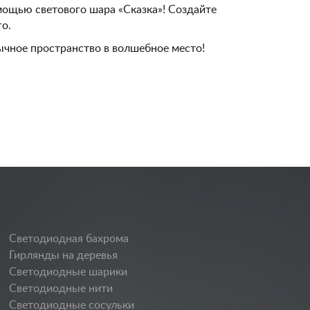
мощью светового шара «Сказка»! Создайте
о.
ычное пространство в волшебное место!
Светодиодная бахрома
Гирлянды на деревья
Светодиодные шарики
Светодиодные нити
Светодиодные сосульки