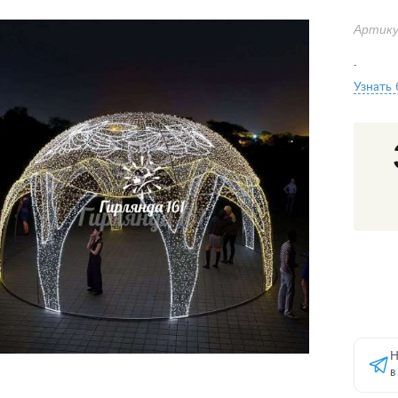
Артику
.
Узнать
Н
в