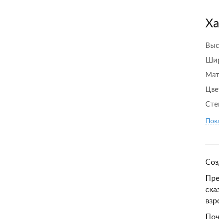
Ха
Выс
Шир
Мат
Цве
Сте
Пока
Соз
Пре
ска
взр
Поч