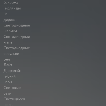
бахрома
Гирлянды
на
деревья
Светодиодные
шарики
Светодиодные
нити
Светодиодные
сосульки
Белт
Лайт
Дюралайт
Гибкий
неон
Световые
сети
Светящиеся
шары