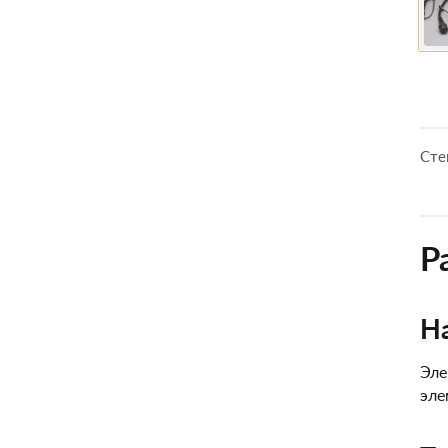
Сте
Р
Н
Эле
эле