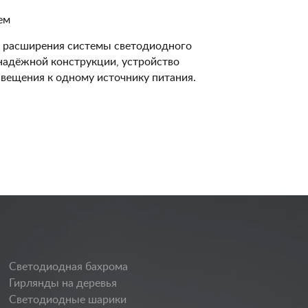
ем
я расширения системы светодиодного
надёжной конструкции, устройство
свещения к одному источнику питания.
Светодиодная бахрома
Гирлянды на деревья
Светодиодные шарики