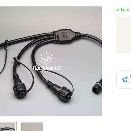
Есть 
Н
в