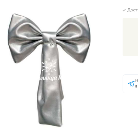
Дост
Н
в