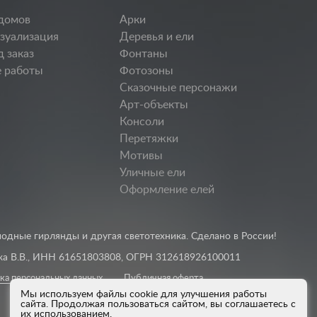
домов
Арки
изуализация
Деревья и ели
д заказ
Фонтаны
 работы
Фотозоны
Сказочные персонажи
Арт-объекты
Консоли
Перетяжки
Мотивы
Уличные ели
Оформление елей
одные гирлянды и другая светотехника. Сделано в России!
а В.В., ИНН 61651803808, ОГРН 312618926100011
ка персональных данных
Публичная оферта
Мы используем файлы cookie для улучшения работы
сайта. Продолжая пользоваться сайтом, вы соглашаетесь с
их использованием.