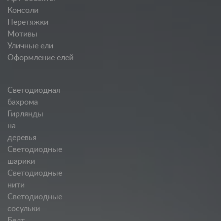
Консоли
Перетяжки
Мотивы
Уличные ели
Оформление елей
Светодиодная
бахрома
Гирлянды
на
деревья
Светодиодные
шарики
Светодиодные
нити
Светодиодные
сосульки
Белт