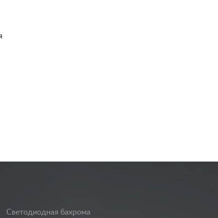
я
Светодиодная бахрома