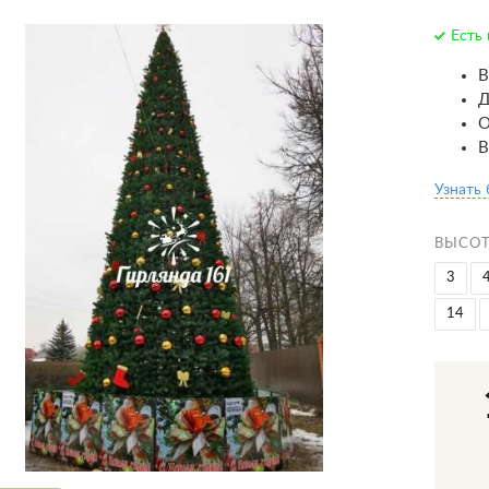
Есть 
В
Д
О
В
Узнать
ВЫСОТ
3
14