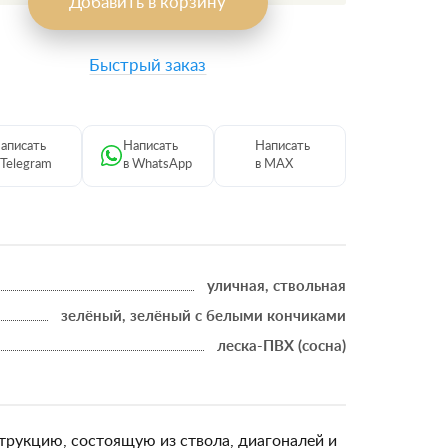
Добавить в корзину
Быстрый заказ
аписать
Написать
Написать
 Telegram
в WhatsApp
в MAX
уличная, ствольная
зелёный, зелёный с белыми кончиками
леска-ПВХ (сосна)
трукцию, состоящую из ствола, диагоналей и