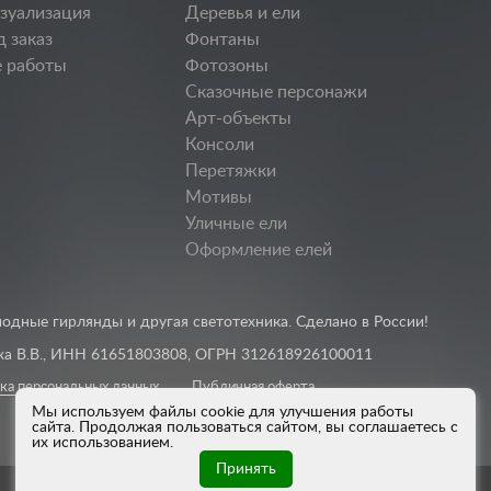
изуализация
Деревья и ели
д заказ
Фонтаны
 работы
Фотозоны
Сказочные персонажи
Арт-объекты
Консоли
Перетяжки
Мотивы
Уличные ели
Оформление елей
одные гирлянды и другая светотехника. Сделано в России!
а В.В., ИНН 61651803808, ОГРН 312618926100011
ка персональных данных
Публичная оферта
Мы используем файлы cookie для улучшения работы
сайта. Продолжая пользоваться сайтом, вы соглашаетесь с
их использованием.
Принять