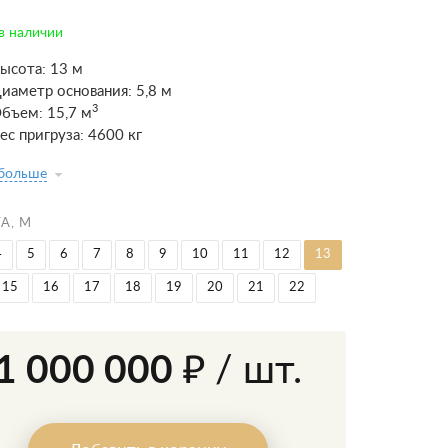
в наличии
ысота: 13 м
иаметр основания: 5,8 м
3
бъем: 15,7 м
ес пригруза: 4600 кг
 больше
А, М
4
5
6
7
8
9
10
11
12
13
15
16
17
18
19
20
21
22
1 000 000 ₽
/ шт.