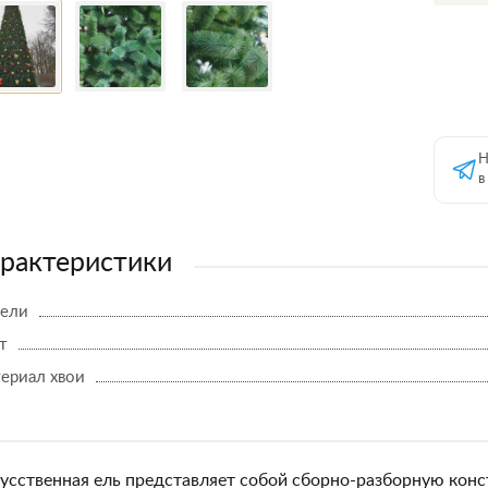
Н
в
рактеристики
 ели
т
ериал хвои
усственная ель представляет собой сборно-разборную конс