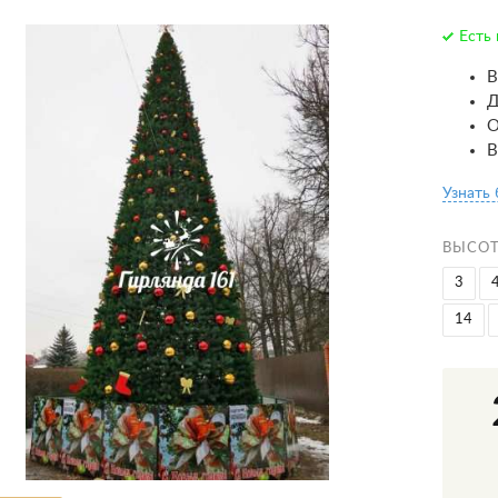
Есть 
В
Д
О
В
Узнать
ВЫСОТ
3
14