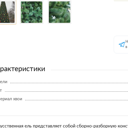
Н
в
рактеристики
 ели
т
ериал хвои
усственная ель представляет собой сборно-разборную конс