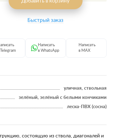
Добавить в корзину
Быстрый заказ
аписать
Написать
Написать
 Telegram
в WhatsApp
в MAX
уличная, ствольная
зелёный, зелёный с белыми кончиками
леска-ПВХ (сосна)
трукцию, состоящую из ствола, диагоналей и