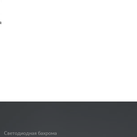
я
Светодиодная бахрома