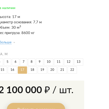
в наличии
ысота: 17 м
иаметр основания: 7,7 м
3
бъем: 30 м
ес пригруза: 8600 кг
 больше
А, М
4
5
6
7
8
9
10
11
12
13
15
16
17
18
19
20
21
22
2 100 000 ₽
/ шт.