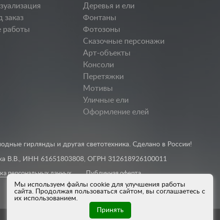
изуализация
Деревья и ели
д заказ
Фонтаны
 работы
Фотозоны
Сказочные персонажи
Арт-объекты
Консоли
Перетяжки
Мотивы
Уличные ели
Оформление елей
одные гирлянды и другая светотехника. Сделано в России!
а В.В., ИНН 61651803808, ОГРН 312618926100011
ка персональных данных
Публичная оферта
Мы используем файлы cookie для улучшения работы
сайта. Продолжая пользоваться сайтом, вы соглашаетесь с
их использованием.
Принять